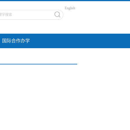
English
国际合作办学