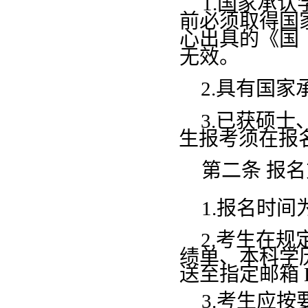
1.国家承
前必须取得国
心出具的《国
无效。
2.具有国
3.已获硕
生报考须在报
第二条
报名
1.报名时间为
2.考生在
绩单、本科
学
送至指定邮箱
3.考生应