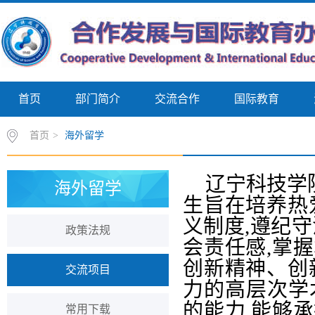
首页
部门简介
交流合作
国际教育
首页
>
海外留学
辽宁科技学
海外留学
生旨在培养热
义制度,遵纪
政策法规
会责任感,掌
创新精神、创
交流项目
力的高层次学
的能力,能够
常用下载