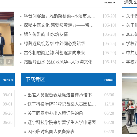
通知
筝音闻客至，雅韵架桥梁--本溪市文化宫古筝
[06-20]
关于做
探秘中医文化 感受岐黄魅力——留学生中医
[06-10]
关于组
锦艺传雅韵 山水筑友情
[05-28]
202
绿茵逐风绽芳华 中外同心竞韶华
[05-25]
学校
古今相融阅辽韵 科创逐梦向未来
[05-20]
中共
3
4
踏幽岭山水 品辽地风华--大冰沟文化体验活
[05-13]
学校
下载专区
09/01
出差人员报备表及廉洁自律承诺书
06/06
09/01
辽宁科技学院非登记备案人员因私出国（...
12/10
06/28
关于同意申办出入境证件的函
06/28
06/28
辽宁科技学院来华留学生入学申请表
06/28
因公临时出国人员备案表
06/28