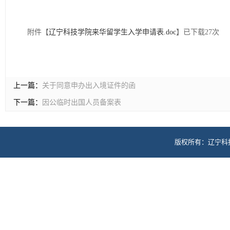
附件【
辽宁科技学院来华留学生入学申请表.doc
】已下载
27
次
上一篇：
关于同意申办出入境证件的函
下一篇：
因公临时出国人员备案表
版权所有：辽宁科