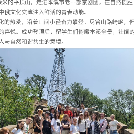
0余米的平顶山，走进本溪市老干部京剧团，在自然揽
中俄文化交流注入鲜活的青春动能。
化的热爱，沿着山间小径奋力攀登。尽管山路崎岖，
的喜悦。成功登顶后，留学生们俯瞰本溪全景，壮阔
人与自然和谐共生的意境。